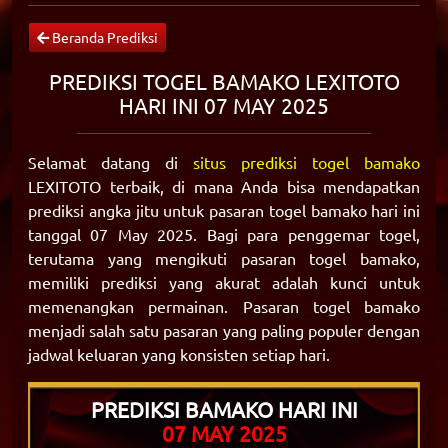
Beranda Prediksi
PREDIKSI TOGEL BAMAKO LEXITOTO
HARI INI 07 MAY 2025
Selamat datang di
situs prediksi togel bamako
LEXITOTO terbaik, di mana Anda bisa mendapatkan
prediksi angka jitu untuk pasaran togel bamako hari ini
tanggal 07 May 2025. Bagi para penggemar togel,
terutama yang mengikuti pasaran togel bamako,
memiliki prediksi yang akurat adalah kunci untuk
memenangkan permainan. Pasaran togel bamako
menjadi salah satu pasaran yang paling populer dengan
jadwal keluaran yang konsisten setiap hari.
PREDIKSI BAMAKO HARI INI
07 MAY 2025