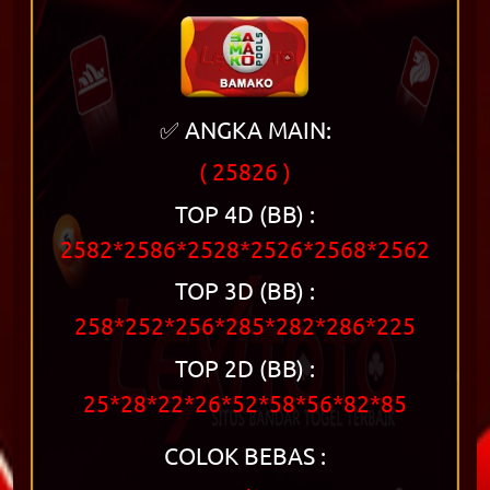
✅ ANGKA MAIN:
( 25826 )
TOP 4D (BB) :
2582*2586*2528*2526*2568*2562
TOP 3D (BB) :
258*252*256*285*282*286*225
TOP 2D (BB) :
25*28*22*26*52*58*56*82*85
COLOK BEBAS :