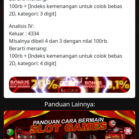
100rb + [Indeks kemenangan untuk colok bebas
2D, kategori: 3 digit]
Analisis IV:
Keluar : 4334
Misalnya dibeli 4 dan 3 dengan nilai 100rb.
Berarti menang:
100rb + [Indeks kemenangan untuk colok bebas
2D, kategori: 4 digit]
Panduan Lainnya: