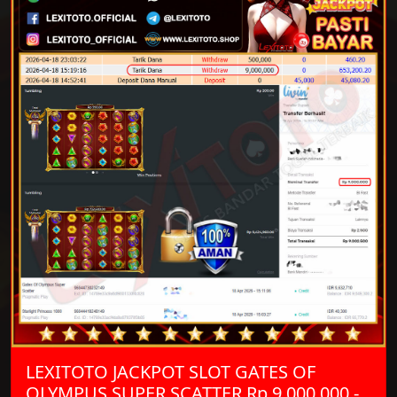
LEXITOTO JACKPOT SLOT GATES OF
OLYMPUS SUPER SCATTER Rp.9,000.000,-