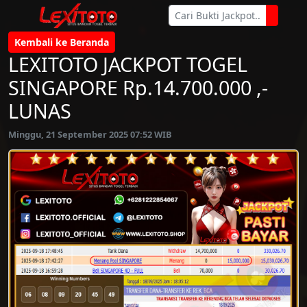
Kembali ke Beranda
LEXITOTO JACKPOT TOGEL
SINGAPORE Rp.14.700.000 ,-
LUNAS
Minggu, 21 September 2025 07:52 WIB