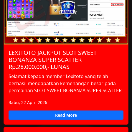
LEXITOTO JACKPOT SLOT SWEET
BONANZA SUPER SCATTER
Rp.28.000.000,- LUNAS
Selamat kepada member Lexitoto yang telah
berhasil mendapatkan kemenangan besar pada
permainan SLOT SWEET BONANZA SUPER SCATTER
Rabu, 22 April 2026
Read More