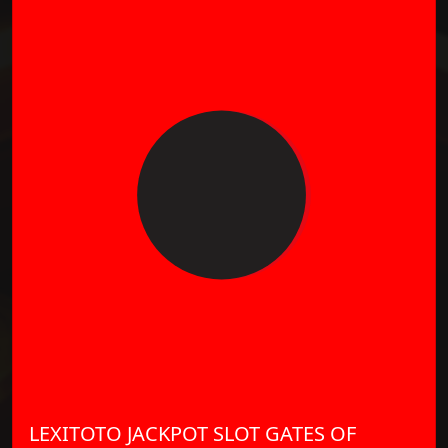
LEXITOTO JACKPOT SLOT GATES OF