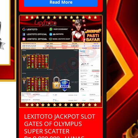
Read More
G
LEXITOTO JACKPOT SLOT
GATES OF OLYMPUS
SUPER SCATTER