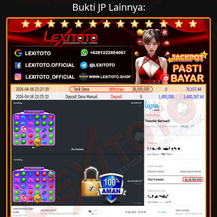
Bukti JP Lainnya: