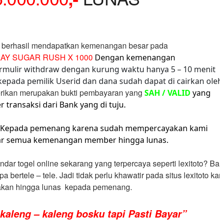
h berhasil mendapatkan kemenangan besar pada
LAY SUGAR RUSH X 1000
Dengan kemenangan
ormulir withdraw dengan kurung waktu hanya 5 – 10 menit
kepada pemilik Userid dan dana sudah dapat di cairkan ole
erikan merupakan bukti pembayaran yang
SAH / VALID
yang
r transaksi dari Bank yang di
tuju.
Kepada pemenang karena sudah mempercayakan kami
ar semua kemenangan member hingga lunas.
ndar togel online sekarang yang terpercaya seperti
lexitoto? B
rtele – tele. Jadi tidak perlu khawatir pada situs lexitoto k
akan hingga lunas kepada pemenang.
kaleng – kaleng bosku tapi Pasti Bayar”