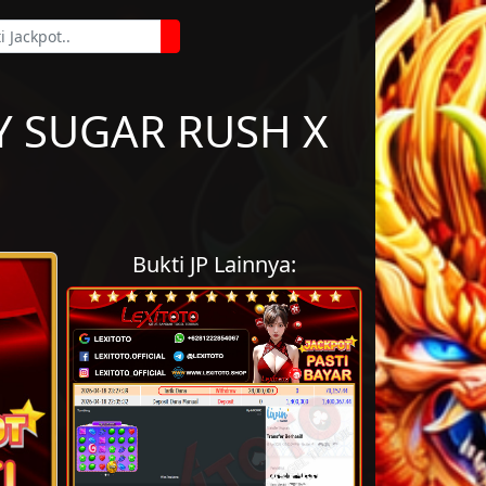
Y SUGAR RUSH X
Bukti JP Lainnya: