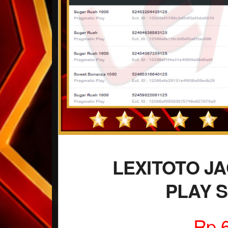
LEXITOTO
JA
PLAY 
Rp.