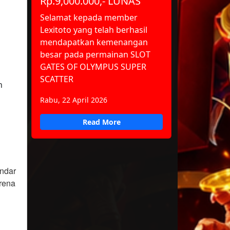
Rp.9,000.000,- LUNAS
Selamat kepada member
Lexitoto yang telah berhasil
mendapatkan kemenangan
besar pada permainan SLOT
GATES OF OLYMPUS SUPER
SCATTER
h
Rabu, 22 April 2026
Read More
andar
arena