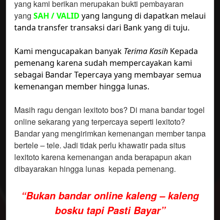
yang kami berikan merupakan bukti pembayaran
yang
SAH / VALID
yang langung di dapatkan melaui
tanda transfer transaksi dari Bank yang di
tuju.
Kami mengucapakan banyak
Terima Kasih
Kepada
pemenang karena sudah mempercayakan kami
sebagai Bandar Tepercaya yang membayar semua
kemenangan member hingga lunas.
Masih ragu dengan lexitoto bos? Di mana bandar togel
online sekarang yang terpercaya seperti
lexitoto?
Bandar yang mengirimkan kemenangan member tanpa
bertele – tele. Jadi tidak perlu khawatir pada situs
lexitoto karena kemenangan anda berapapun akan
dibayarakan hingga lunas kepada pemenang.
“Bukan bandar online kaleng – kaleng
bosku tapi Pasti Bayar”