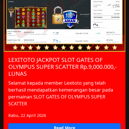
LEXITOTO JACKPOT SLOT GATES OF
OLYMPUS SUPER SCATTER Rp.9,000.000,-
LUNAS
Selamat kepada member Lexitoto yang telah
berhasil mendapatkan kemenangan besar pada
permainan SLOT GATES OF OLYMPUS SUPER
SCATTER
Rabu, 22 April 2026
Read More