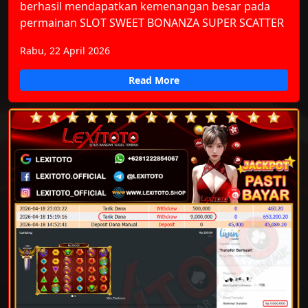
berhasil mendapatkan kemenangan besar pada
permainan SLOT SWEET BONANZA SUPER SCATTER
Rabu, 22 April 2026
Read More