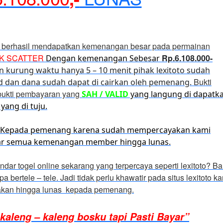
h berhasil mendapatkan kemenangan besar pada permainan
CK SCATTER
Rp.6.108.000-
Dengan kemenangan Sebesar
n kurung waktu hanya 5 – 10 menit pihak lexitoto sudah
Bukti
d dan dana sudah dapat di cairkan oleh pemenang.
bukti pembayaran yang
SAH / VALID
yang langung di dapatk
 yang di
tuju.
Kepada pemenang karena sudah mempercayakan kami
ar semua kemenangan member hingga lunas.
ndar togel online sekarang yang terpercaya seperti
lexitoto? B
rtele – tele. Jadi tidak perlu khawatir pada situs lexitoto k
akan hingga lunas kepada pemenang.
kaleng – kaleng bosku tapi Pasti Bayar”