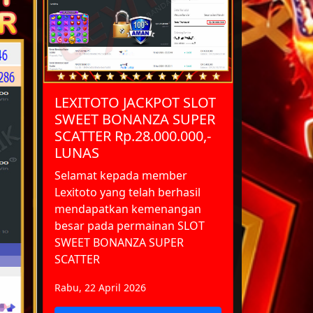
LEXITOTO JACKPOT SLOT
SWEET BONANZA SUPER
SCATTER Rp.28.000.000,-
LUNAS
Selamat kepada member
Lexitoto yang telah berhasil
mendapatkan kemenangan
besar pada permainan SLOT
SWEET BONANZA SUPER
SCATTER
Rabu, 22 April 2026