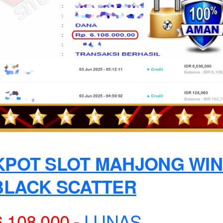
KPOT SLOT MAHJONG WI
 BLACK SCATTER
6.108.000
,-
LUNAS