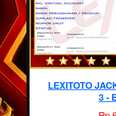
LEXITOTO JAC
3 -
Rp.