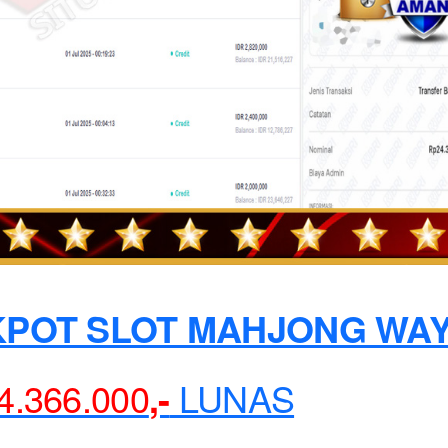
KPOT SLOT MAHJONG WA
4.366.000
,-
LUNAS