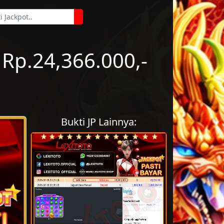
p.24,366.000,-
Bukti JP Lainnya: