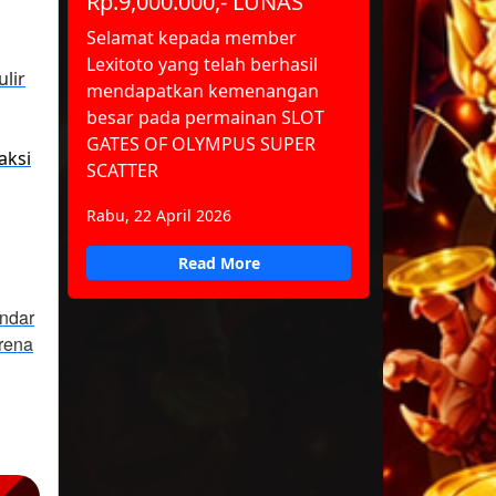
Rp.9,000.000,- LUNAS
Selamat kepada member
Lexitoto yang telah berhasil
lir
mendapatkan kemenangan
besar pada permainan SLOT
GATES OF OLYMPUS SUPER
aksi
SCATTER
Rabu, 22 April 2026
Read More
andar
arena