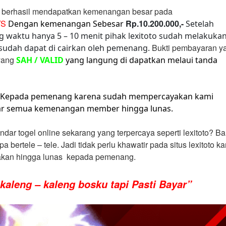
h berhasil mendapatkan kemenangan besar pada
YS
Rp.10.200.000,-
Dengan kemenangan Sebesar
Setelah
 waktu hanya 5 – 10 menit pihak lexitoto sudah melakuka
Bukti pembayaran y
 sudah dapat di cairkan oleh pemenang.
 yang
SAH / VALID
yang langung di dapatkan melaui tanda
Kepada pemenang karena sudah mempercayakan kami
ar semua kemenangan member hingga lunas.
ndar togel online sekarang yang terpercaya seperti
lexitoto? B
rtele – tele. Jadi tidak perlu khawatir pada situs lexitoto k
akan hingga lunas kepada pemenang.
kaleng – kaleng bosku tapi Pasti Bayar”