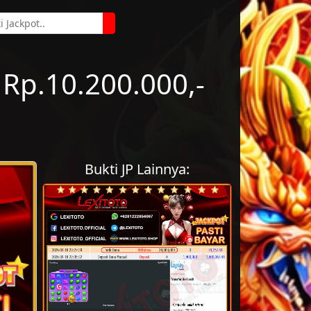
p.10.200.000,-
Bukti JP Lainnya: