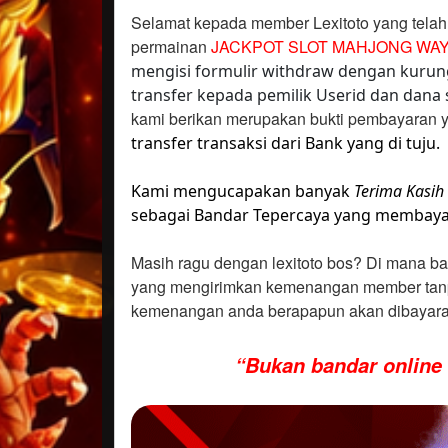
Selamat kepada member Lexitoto yang tela
permainan
JACKPOT SLOT MAHJONG WA
mengisi formulir withdraw dengan kurung
transfer kepada pemilik Userid dan dana
kami berikan merupakan bukti pembayaran
transfer transaksi dari Bank yang di
tuju.
Kami mengucapakan banyak
Terima Kasih
sebagai Bandar Tepercaya yang membay
Masih ragu dengan lexitoto bos? Di mana ba
yang mengirimkan kemenangan member tanpa be
kemenangan anda berapapun akan dibayar
“Bukan bandar online 