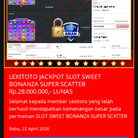
LEXITOTO JACKPOT SLOT SWEET
BONANZA SUPER SCATTER
Rp.28.000.000,- LUNAS
Selamat kepada member Lexitoto yang telah
berhasil mendapatkan kemenangan besar pada
permainan SLOT SWEET BONANZA SUPER SCATTER
Rabu, 22 April 2026