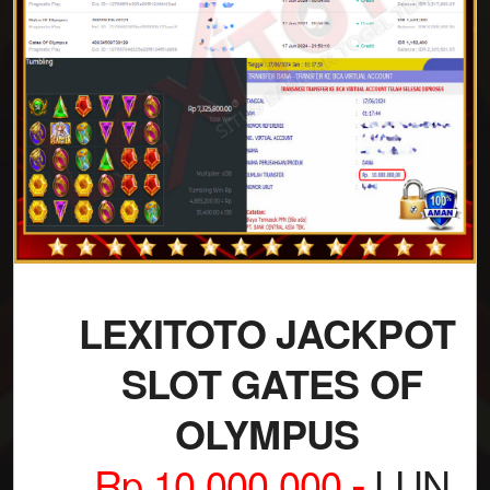
LEXITOTO
JACKPOT
SLOT GATES OF
OLYMPUS
Rp.10.000.000
,-
LUN