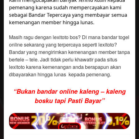
pemenang karena sudah mempercayakan kami
sebagai Bandar Tepercaya yang membayar semua
kemenangan member hingga lunas.
Masih ragu dengan lexitoto bos? Di mana bandar togel
online sekarang yang terpercaya seperti
lexitoto?
Bandar yang mengirimkan kemenangan member tanpa
bertele – tele. Jadi tidak perlu khawatir pada situs
lexitoto karena kemenangan anda berapapun akan
dibayarakan hingga lunas kepada pemenang.
“Bukan bandar online kaleng – kaleng
bosku tapi Pasti Bayar”