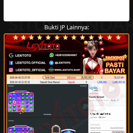
Bukti JP Lainnya: