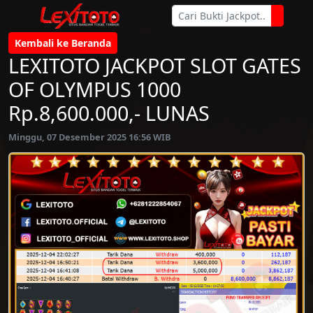
Kembali ke Beranda
LEXITOTO JACKPOT SLOT GATES
OF OLYMPUS 1000
Rp.8,600.000,- LUNAS
Minggu, 07 Desember 2025 16:56 WIB