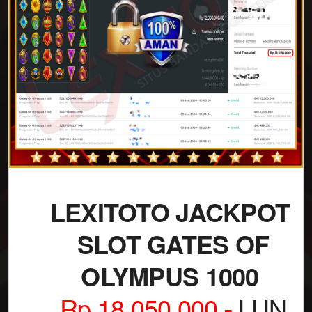
LEXITOTO
JACKPOT
SLOT GATES OF
OLYMPUS 1000
Rp.18.050.000
,-
LUN