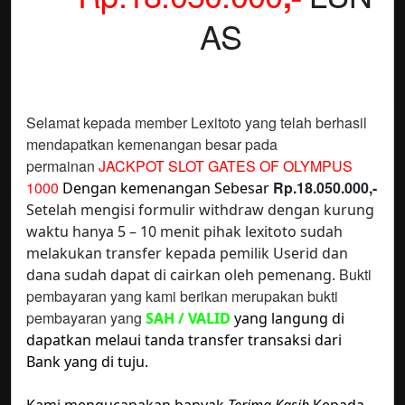
AS
Selamat kepada member Lexitoto yang telah berhasil
mendapatkan kemenangan besar pada
permainan
JACKPOT SLOT GATES OF OLYMPUS
1000
Rp.18.050.000,-
Dengan kemenangan Sebesar
Setelah mengisi formulir withdraw dengan kurung
waktu hanya 5 – 10 menit pihak lexitoto sudah
melakukan transfer kepada pemilik Userid dan
Bukti
dana sudah dapat di cairkan oleh pemenang.
pembayaran yang kami berikan merupakan bukti
pembayaran yang
SAH / VALID
yang langung di
dapatkan melaui tanda transfer transaksi dari
Bank yang di
tuju.
Kami mengucapakan banyak
Terima Kasih
Kepada