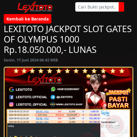
Kembali ke Beranda
LEXITOTO JACKPOT SLOT GATES
OF OLYMPUS 1000
Rp.18.050.000,- LUNAS
Senin, 17 Juni 2024 06:42 WIB