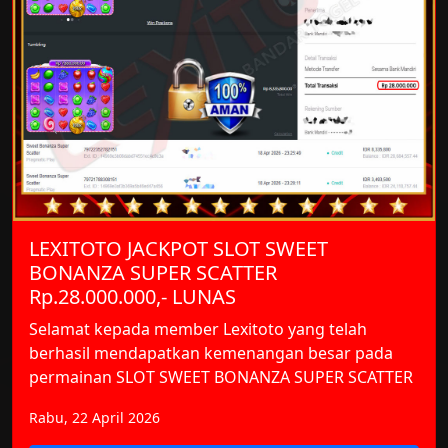
LEXITOTO JACKPOT SLOT SWEET
BONANZA SUPER SCATTER
Rp.28.000.000,- LUNAS
Selamat kepada member Lexitoto yang telah
berhasil mendapatkan kemenangan besar pada
permainan SLOT SWEET BONANZA SUPER SCATTER
Rabu, 22 April 2026