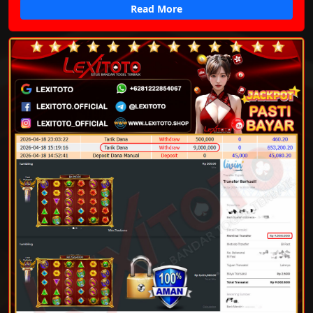
Read More