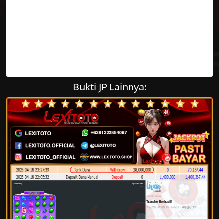
Bukti JP Lainnya: