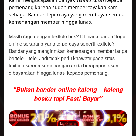
pemenang karena sudah mempercayakan kami
sebagai Bandar Tepercaya yang membayar semua
kemenangan member hingga lunas.
Masih ragu dengan lexitoto bos? Di mana bandar togel
online sekarang yang terpercaya seperti
lexitoto?
Bandar yang mengirimkan kemenangan member tanpa
bertele – tele. Jadi tidak perlu khawatir pada situs
lexitoto karena kemenangan anda berapapun akan
dibayarakan hingga lunas kepada pemenang.
“Bukan bandar online kaleng – kaleng
bosku tapi Pasti Bayar”