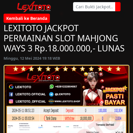
Kembali ke Beranda
LEXITOTO JACKPOT
PERMAINAN SLOT MAHJONG
WAYS 3 Rp.18.000.000,- LUNAS
Minggu, 12 Mei 2024 19:18 WIB