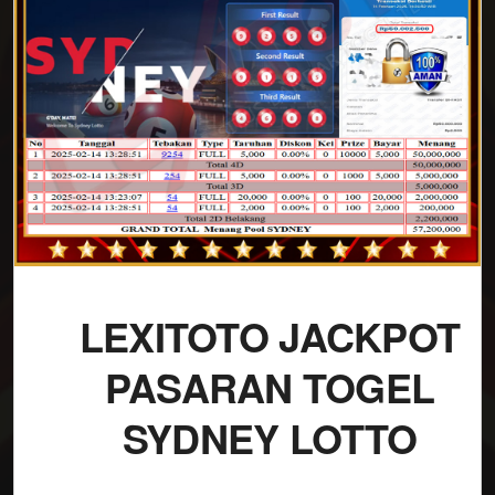
LEXITOTO JACKPOT
PASARAN TOGEL
SYDNEY LOTTO