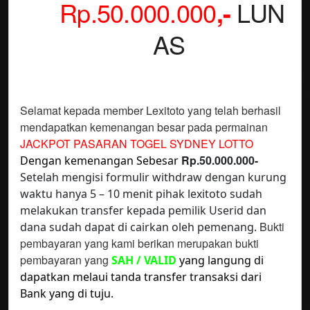
Rp.50.000.000
,-
LUN
AS
Selamat kepada member Lexitoto yang telah berhasil
mendapatkan kemenangan besar pada permainan
JACKPOT PASARAN TOGEL SYDNEY LOTTO
Rp.50.000.000-
Dengan kemenangan Sebesar
Setelah mengisi formulir withdraw dengan kurung
waktu hanya 5 – 10 menit pihak lexitoto sudah
melakukan transfer kepada pemilik Userid dan
Bukti
dana sudah dapat di cairkan oleh pemenang.
pembayaran yang kami berikan merupakan bukti
pembayaran yang
SAH / VALID
yang langung di
dapatkan melaui tanda transfer transaksi dari
Bank yang di
tuju.