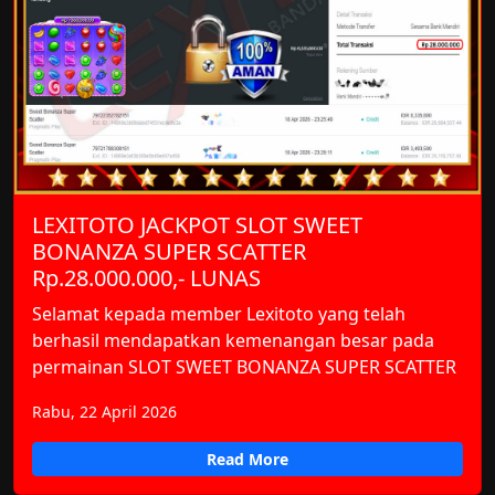
LEXITOTO JACKPOT SLOT SWEET
BONANZA SUPER SCATTER
Rp.28.000.000,- LUNAS
Selamat kepada member Lexitoto yang telah
berhasil mendapatkan kemenangan besar pada
permainan SLOT SWEET BONANZA SUPER SCATTER
Rabu, 22 April 2026
Read More