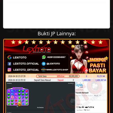
Bukti JP Lainnya: