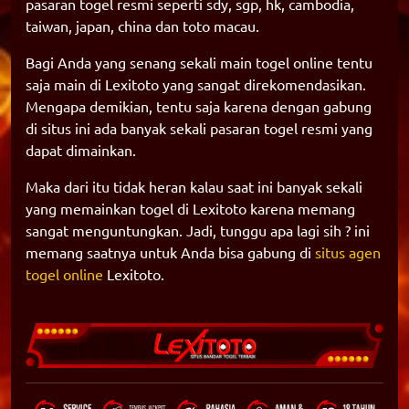
pasaran togel resmi seperti sdy, sgp, hk, cambodia,
taiwan, japan, china dan toto macau.
Bagi Anda yang senang sekali main togel online tentu
saja main di Lexitoto yang sangat direkomendasikan.
Mengapa demikian, tentu saja karena dengan gabung
di situs ini ada banyak sekali pasaran togel resmi yang
dapat dimainkan.
Maka dari itu tidak heran kalau saat ini banyak sekali
yang memainkan togel di Lexitoto karena memang
sangat menguntungkan. Jadi, tunggu apa lagi sih ? ini
memang saatnya untuk Anda bisa gabung di
situs agen
togel online
Lexitoto.