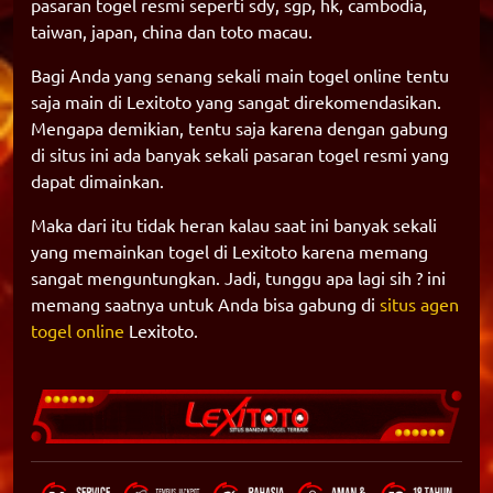
pasaran togel resmi seperti sdy, sgp, hk, cambodia,
taiwan, japan, china dan toto macau.
Bagi Anda yang senang sekali main togel online tentu
saja main di Lexitoto yang sangat direkomendasikan.
Mengapa demikian, tentu saja karena dengan gabung
di situs ini ada banyak sekali pasaran togel resmi yang
dapat dimainkan.
Maka dari itu tidak heran kalau saat ini banyak sekali
yang memainkan togel di Lexitoto karena memang
sangat menguntungkan. Jadi, tunggu apa lagi sih ? ini
memang saatnya untuk Anda bisa gabung di
situs agen
togel online
Lexitoto.