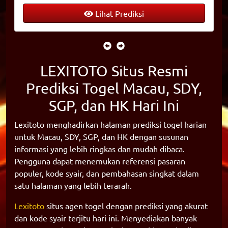
Lihat Prediksi
LEXITOTO Situs Resmi
Prediksi Togel Macau, SDY,
SGP, dan HK Hari Ini
Lexitoto menghadirkan halaman prediksi togel harian
untuk Macau, SDY, SGP, dan HK dengan susunan
informasi yang lebih ringkas dan mudah dibaca.
Pengguna dapat menemukan referensi pasaran
populer, kode syair, dan pembahasan singkat dalam
satu halaman yang lebih terarah.
Lexitoto
situs agen togel dengan prediksi yang akurat
dan kode syair terjitu hari ini. Menyediakan banyak