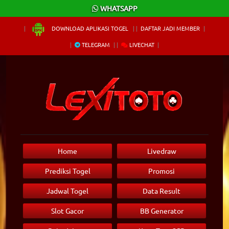
×
WHATSAPP
DOWNLOAD APLIKASI TOGEL
DAFTAR JADI MEMBER
TELEGRAM
LIVECHAT
Home
Livedraw
Prediksi Togel
Promosi
Jadwal Togel
Data Result
Slot Gacor
BB Generator