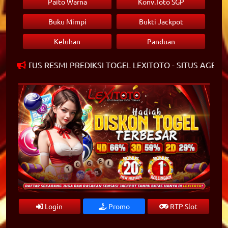
Paito Warna
Konv.Toto SGP
Buku Mimpi
Bukti Jackpot
Keluhan
Panduan
DI SITUS RESMI PREDIKSI TOGEL LEXITOTO - SITUS AGEN 
Login
Promo
RTP Slot