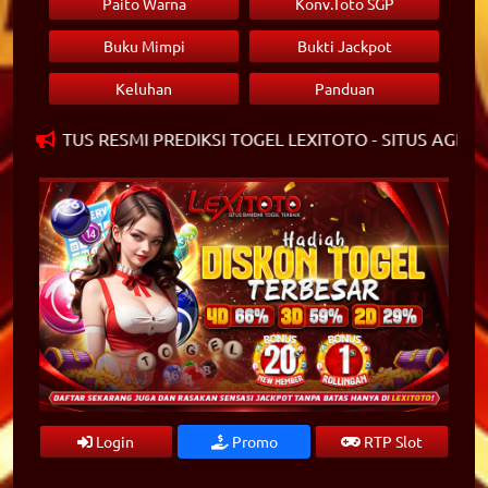
Paito Warna
Konv.Toto SGP
Buku Mimpi
Bukti Jackpot
Keluhan
Panduan
DI SITUS RESMI PREDIKSI TOGEL LEXITOTO - SITUS AGEN 
Login
Promo
RTP Slot