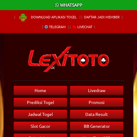
×
WHATSAPP
DOWNLOAD APLIKASI TOGEL
DAFTAR JADI MEMBER
TELEGRAM
LIVECHAT
Home
Livedraw
Prediksi Togel
Promosi
Jadwal Togel
Data Result
Slot Gacor
BB Generator