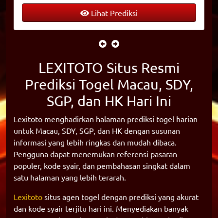
Lihat Prediksi
LEXITOTO Situs Resmi
Prediksi Togel Macau, SDY,
SGP, dan HK Hari Ini
Lexitoto menghadirkan halaman prediksi togel harian
untuk Macau, SDY, SGP, dan HK dengan susunan
informasi yang lebih ringkas dan mudah dibaca.
Pengguna dapat menemukan referensi pasaran
populer, kode syair, dan pembahasan singkat dalam
satu halaman yang lebih terarah.
Lexitoto
situs agen togel dengan prediksi yang akurat
dan kode syair terjitu hari ini. Menyediakan banyak