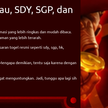
au, SDY, SGP, dan
asi yang lebih ringkas dan mudah dibaca.
man yang lebih terarah.
aran togel resmi seperti sdy, sgp, hk,
. Mengapa demikian, tentu saja karena dengan
gat menguntungkan. Jadi, tunggu apa lagi sih