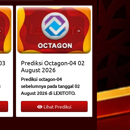
03
Prediksi
Octagon-04
02
Prediksi
Oc
August 2026
August 20
Prediksi octagon-04
Prediksi octa
3
sebelumnya pada tanggal 02
sebelumnya pa
August 2026 di LEXITOTO.
August 2026 d
Lihat Prediksi
Liha