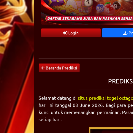
Login
Pr
Beranda Prediksi
PREDIKS
Selamat datang di
situs prediksi togel octag
hari ini tanggal 03 June 2026. Bagi para p
kunci untuk memenangkan permainan. Pasaran
setiap hari.