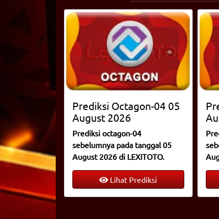
gon-04
06
Prediksi
Octagon-04
05
Pr
August 2026
Au
-04
Prediksi octagon-04
Pre
tanggal 06
sebelumnya pada tanggal 05
seb
EXITOTO.
August 2026 di LEXITOTO.
Aug
rediksi
Lihat Prediksi