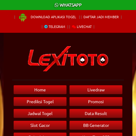
×
WHATSAPP
DOWNLOAD APLIKASI TOGEL
DAFTAR JADI MEMBER
TELEGRAM
LIVECHAT
Home
Livedraw
Prediksi Togel
Promosi
Jadwal Togel
Data Result
Slot Gacor
BB Generator