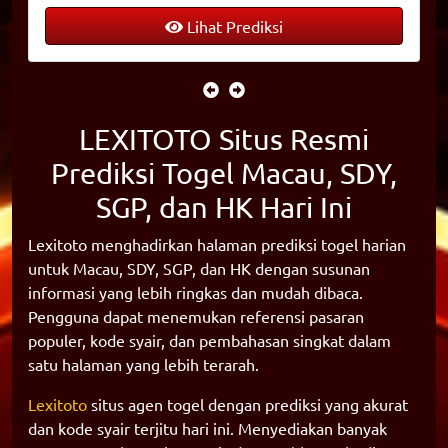
Lihat Prediksi
LEXITOTO Situs Resmi
Prediksi Togel Macau, SDY,
SGP, dan HK Hari Ini
Lexitoto menghadirkan halaman prediksi togel harian
untuk Macau, SDY, SGP, dan HK dengan susunan
informasi yang lebih ringkas dan mudah dibaca.
Pengguna dapat menemukan referensi pasaran
populer, kode syair, dan pembahasan singkat dalam
satu halaman yang lebih terarah.
Lexitoto
situs agen togel dengan prediksi yang akurat
dan kode syair terjitu hari ini. Menyediakan banyak