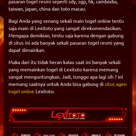
pasaran togel resmi seperti sdy, sgp, hk, cambodia,
taiwan, japan, china dan toto macau.
Bagi Anda yang senang sekali main togel online tentu
saja main di Lexitoto yang sangat direkomendasikan.
Mengapa demikian, tentu saja karena dengan gabung
di situs ini ada banyak sekali pasaran togel resmi yang
dapat dimainkan.
Maka dari itu tidak heran kalau saat ini banyak sekali
yang memainkan togel di Lexitoto karena memang
sangat menguntungkan. Jadi, tunggu apa lagi sih ? ini
memang saatnya untuk Anda bisa gabung di
situs agen
togel online
Lexitoto.