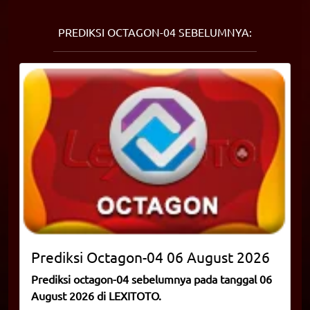
PREDIKSI OCTAGON-04 SEBELUMNYA:
Prediksi
Octagon-04
06 August 2026
Prediksi octagon-04 sebelumnya pada tanggal 06
August 2026 di LEXITOTO.