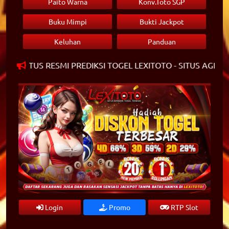
Paito Warna
Konv.Toto SGP
Buku Mimpi
Bukti Jackpot
Keluhan
Panduan
DI SITUS RESMI PREDIKSI TOGEL LEXITOTO - SITUS AGEN 
Login
Promo
RTP Slot