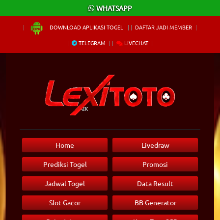
×
WHATSAPP
DOWNLOAD APLIKASI TOGEL
DAFTAR JADI MEMBER
TELEGRAM
LIVECHAT
Home
Livedraw
Prediksi Togel
Promosi
Jadwal Togel
Data Result
Slot Gacor
BB Generator