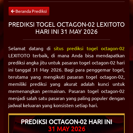
Beranda Prediksi
PREDIKSI TOGEL OCTAGON-02 LEXITOTO
HARI INI 31 MAY 2026
Selamat datang di
situs prediksi togel octagon-02
LEXITOTO terbaik, di mana Anda bisa mendapatkan
prediksi angka jitu untuk pasaran togel octagon-02 hari
ini tanggal 31 May 2026. Bagi para penggemar togel,
terutama yang mengikuti pasaran togel octagon-02,
memiliki prediksi yang akurat adalah kunci untuk
memenangkan permainan. Pasaran togel octagon-02
menjadi salah satu pasaran yang paling populer dengan
jadwal keluaran yang konsisten setiap hari.
PREDIKSI OCTAGON-02 HARI INI
31 MAY 2026