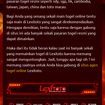
pasaran togel resmi seperti sdy, sgp, hk, cambodia,
taiwan, japan, china dan toto macau.
Bagi Anda yang senang sekali main togel online tentu
saja main di Lexitoto yang sangat direkomendasikan.
Mengapa demikian, tentu saja karena dengan gabung
di situs ini ada banyak sekali pasaran togel resmi yang
dapat dimainkan.
Maka dari itu tidak heran kalau saat ini banyak sekali
yang memainkan togel di Lexitoto karena memang
sangat menguntungkan. Jadi, tunggu apa lagi sih ? ini
memang saatnya untuk Anda bisa gabung di
situs agen
togel online
Lexitoto.