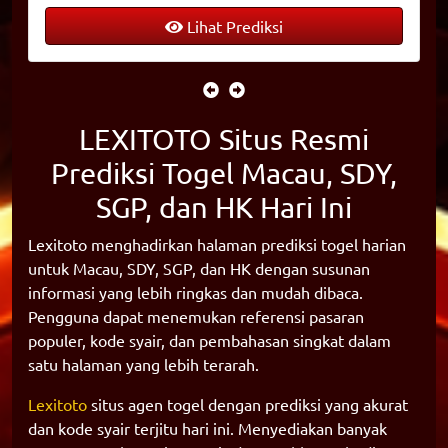
Lihat Prediksi
LEXITOTO Situs Resmi
Prediksi Togel Macau, SDY,
SGP, dan HK Hari Ini
Lexitoto menghadirkan halaman prediksi togel harian
untuk Macau, SDY, SGP, dan HK dengan susunan
informasi yang lebih ringkas dan mudah dibaca.
Pengguna dapat menemukan referensi pasaran
populer, kode syair, dan pembahasan singkat dalam
satu halaman yang lebih terarah.
Lexitoto
situs agen togel dengan prediksi yang akurat
dan kode syair terjitu hari ini. Menyediakan banyak