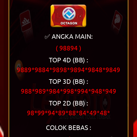
✅ ANGKA MAIN:
( 98894 )
TOP 4D (BB) :
9889*9884*9898*9894*9848*9849
TOP 3D (BB) :
988*989*984*998*994*948*949
TOP 2D (BB) :
98*99*94*89*88*84*49*48*
COLOK BEBAS :