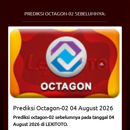
PREDIKSI OCTAGON-02 SEBELUMNYA:
Prediksi
Octagon-02
04 August 2026
Prediksi octagon-02 sebelumnya pada tanggal 04
August 2026 di LEXITOTO.