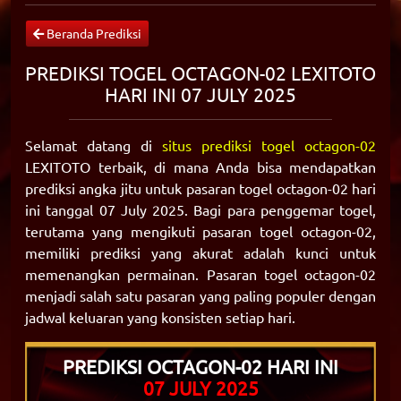
Beranda Prediksi
PREDIKSI TOGEL OCTAGON-02 LEXITOTO
HARI INI 07 JULY 2025
Selamat datang di
situs prediksi togel octagon-02
LEXITOTO terbaik, di mana Anda bisa mendapatkan
prediksi angka jitu untuk pasaran togel octagon-02 hari
ini tanggal 07 July 2025. Bagi para penggemar togel,
terutama yang mengikuti pasaran togel octagon-02,
memiliki prediksi yang akurat adalah kunci untuk
memenangkan permainan. Pasaran togel octagon-02
menjadi salah satu pasaran yang paling populer dengan
jadwal keluaran yang konsisten setiap hari.
PREDIKSI OCTAGON-02 HARI INI
07 JULY 2025