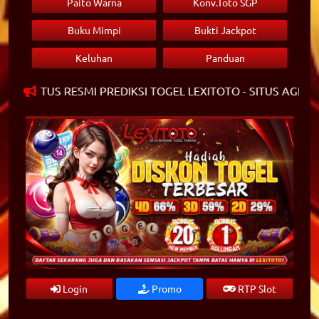
Paito Warna
Konv.Toto SGP
Buku Mimpi
Bukti Jackpot
Keluhan
Panduan
DI SITUS RESMI PREDIKSI TOGEL LEXITOTO - SITUS AGEN 
Login
Promo
RTP Slot