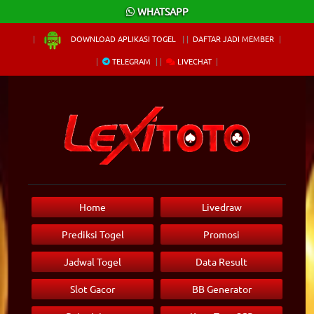
×
WHATSAPP
DOWNLOAD APLIKASI TOGEL
DAFTAR JADI MEMBER
TELEGRAM
LIVECHAT
Home
Livedraw
Prediksi Togel
Promosi
Jadwal Togel
Data Result
Slot Gacor
BB Generator