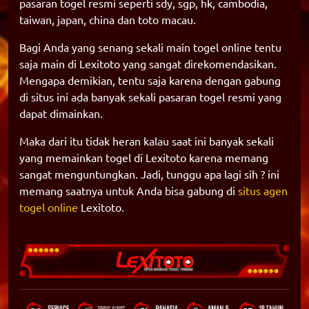
pasaran togel resmi seperti sdy, sgp, hk, cambodia,
taiwan, japan, china dan toto macau.
Bagi Anda yang senang sekali main togel online tentu
saja main di Lexitoto yang sangat direkomendasikan.
Mengapa demikian, tentu saja karena dengan gabung
di situs ini ada banyak sekali pasaran togel resmi yang
dapat dimainkan.
Maka dari itu tidak heran kalau saat ini banyak sekali
yang memainkan togel di Lexitoto karena memang
sangat menguntungkan. Jadi, tunggu apa lagi sih ? ini
memang saatnya untuk Anda bisa gabung di
situs agen
togel online
Lexitoto.