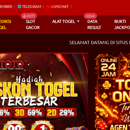
MEMBER
TELEGRAM
LIVECHAT
HOT!
NEW!
EDIKSI
SLOT
ALAT TOGEL
DATA
BUKTI
GEL
GACOR
RESULT
JACKPO
SELAMAT DATANG DI SITUS RESMI