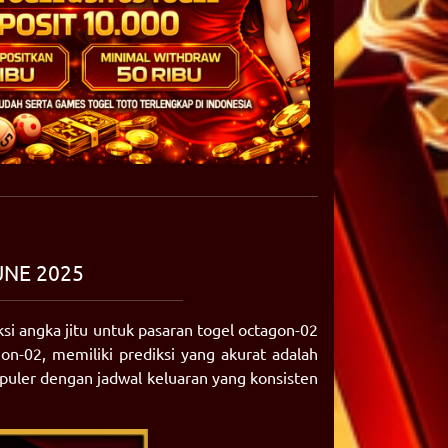
UNE 2025
i angka jitu untuk pasaran togel octagon-02
on-02, memiliki prediksi yang akurat adalah
puler dengan jadwal keluaran yang konsisten