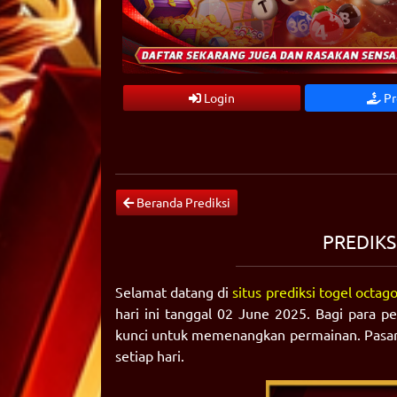
Login
Pr
Beranda Prediksi
PREDIKS
Selamat datang di
situs prediksi togel octag
hari ini tanggal 02 June 2025. Bagi para p
kunci untuk memenangkan permainan. Pasaran
setiap hari.