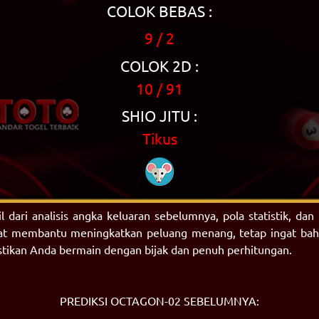
COLOK BEBAS :
9 / 2
COLOK 2D :
10 / 91
SHIO JITU :
Tikus
l dari analisis angka keluaran sebelumnya, pola statistik, d
dapat membantu meningkatkan peluang menang, tetap ingat b
astikan Anda bermain dengan bijak dan penuh perhitungan.
PREDIKSI OCTAGON-02 SEBELUMNYA: