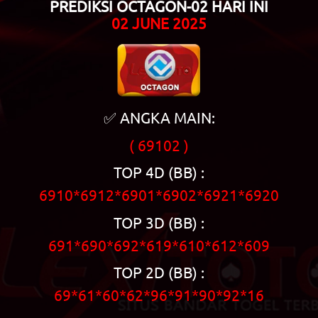
PREDIKSI OCTAGON-02 HARI INI
02 JUNE 2025
✅ ANGKA MAIN:
( 69102 )
TOP 4D (BB) :
6910*6912*6901*6902*6921*6920
TOP 3D (BB) :
691*690*692*619*610*612*609
TOP 2D (BB) :
69*61*60*62*96*91*90*92*16